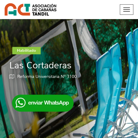
Toggl
navig
Habilitado
Las Cortaderas
Reforma Universitaria N° 3100