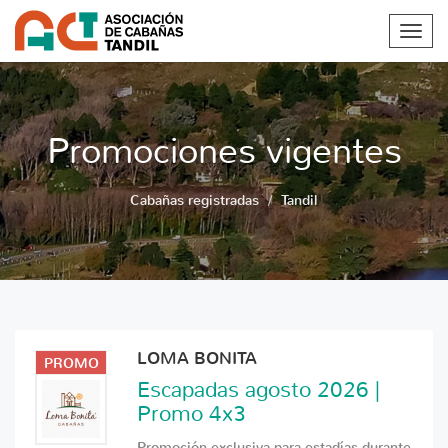
Toggl
navig
Promociones vigentes
Cabañas registradas
Tandil
LOMA BONITA
PROMO
Escapadas agosto 2026 |
Promo 4x3
Promoción exclusiva para estadías durante